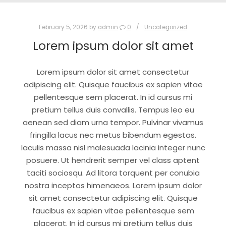
February 5, 2026
by
admin
0
Uncategorized
Lorem ipsum dolor sit amet
Lorem ipsum dolor sit amet consectetur
adipiscing elit. Quisque faucibus ex sapien vitae
pellentesque sem placerat. In id cursus mi
pretium tellus duis convallis. Tempus leo eu
aenean sed diam urna tempor. Pulvinar vivamus
fringilla lacus nec metus bibendum egestas.
Iaculis massa nisl malesuada lacinia integer nunc
posuere. Ut hendrerit semper vel class aptent
taciti sociosqu. Ad litora torquent per conubia
nostra inceptos himenaeos. Lorem ipsum dolor
sit amet consectetur adipiscing elit. Quisque
faucibus ex sapien vitae pellentesque sem
placerat. In id cursus mi pretium tellus duis